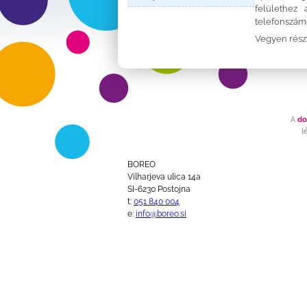
felülethez
telefonszám
Vegyen részt
A
do
l
BOREO
Vilharjeva ulica 14a
SI-6230 Postojna
t:
051 840 004
e:
info@boreo.si