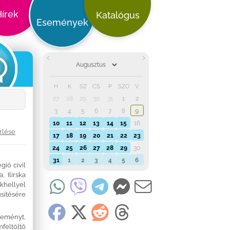
írek
Katalógus
Események
H
K
SZ
CS
P
SZO
V
27
28
29
30
31
1
2
3
4
5
6
7
8
9
10
11
12
13
14
15
16
rlése
17
18
19
20
21
22
23
24
25
26
27
28
29
30
31
1
2
3
4
5
6
gió civil
 Ilirska
khellyel
sítésére
seményt,
feltöltő