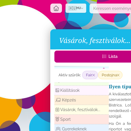
🇭🇺
HU
Vásárok, fesztiválok...
Lista
Zene
Aktív szűrők:
Fair
Postojna
Előadások
Ilyen tí
Kiállítások
A kiválaszto
szervezetei
Képzés
Bistrica, L
Vásárok, fesztiválok...
rendelkező 
szolgál.
Sport
Ha Ön a fen
Gyerekeknek
riportot va