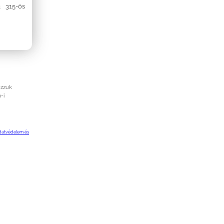
 315-ös
ozzuk
-i
datvédelem és