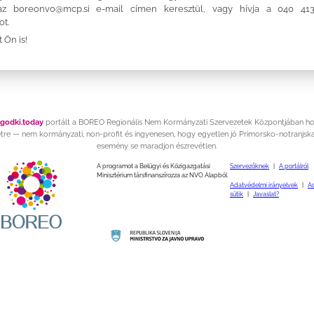
 az
boreonvo@mcp.si
e-mail címen keresztül, vagy hívja a 040 413
ot.
 Ön is!
godki.today
portált a BOREO Regionális Nem Kormányzati Szervezetek Központjában h
étre — nem kormányzati, non-profit és ingyenesen, hogy egyetlen jó Primorsko-notranjska
esemény se maradjon észrevétlen.
A programot a Belügyi és Közigazgatási
Szervezőknek
|
A portálról
Minisztérium társfinanszírozza az NVO Alapból.
Adatvédelmi irányelvek
|
A
sütik
|
Javaslat?