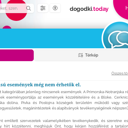
H
dogodki
.today
Akadálymentességi beállítások
Térkép
Összes tö
pusú események még nem érhetők el.
tt kategóriában jelenleg nincsenek események. A Primorska-Notranjska ré
nek eseményportálja az események közzétételére és a Bloke, Cerknica,
oška dolina, Pivka és Postojna községek területén működő vagy szé
egyesületek, magánintézetek és alapítványok tevékenységének népszerű
t említett szervezetek valamelyikében tevékenykedik, és szeretne e
gy hírt közzétenni, meghívjuk Önt, hogy kérjen hozzáférést a tartalom