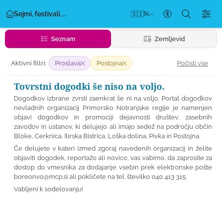
Sejmi, festivali ...
🇸🇮
SL
Nastavitve dos
Seznam
Zemljevid
Počisti vse
Aktivni filtri:
Proslava
Postojna
Tovrstni dogodki še niso na voljo.
Dogodkov izbrane zvrsti zaenkrat še ni na voljo. Portal dogodkov
nevladnih organizacij Primorsko Notranjske regije je namenjen
objavi dogodkov in promociji dejavnosti društev, zasebnih
zavodov in ustanov, ki delujejo ali imajo sedež na področju občin
Bloke, Cerknica, Ilirska Bistrica, Loška dolina, Pivka in Postojna.
Če delujete v kateri izmed zgoraj navedenih organizacij in želite
objaviti dogodek, reportažo ali novico, vas vabimo, da zaprosite za
dostop do vmesnika za dodajanje vsebin prek elektronske pošte
boreonvo@mcp.si
ali pokličete na tel. številko 040 413 315.
Vabljeni k sodelovanju!