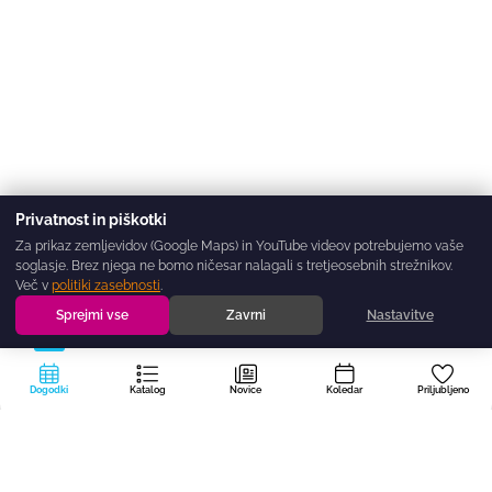
Privatnost in piškotki
Za prikaz zemljevidov (Google Maps) in YouTube videov potrebujemo vaše
soglasje. Brez njega ne bomo ničesar nalagali s tretjeosebnih strežnikov.
Več v
politiki zasebnosti
.
Sprejmi vse
Zavrni
Nastavitve
Dogodki
Katalog
Novice
Koledar
Priljubljeno