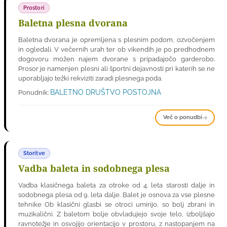
Prostori
Baletna plesna dvorana
Baletna dvorana je opremljena s plesnim podom, ozvočenjem
in ogledali. V večernih urah ter ob vikendih je po predhodnem
dogovoru možen najem dvorane s pripadajočo garderobo.
Prosor je namenjen plesni ali športni dejavnosti pri katerih se ne
uporabljajo težki rekviziti zaradi plesnega poda.
BALETNO DRUŠTVO POSTOJNA
Ponudnik:
Več o ponudbi
Storitve
Vadba baleta in sodobnega plesa
Vadba klasičnega baleta za otroke od 4. leta starosti dalje in
sodobnega plesa od 9. leta dalje. Balet je osnova za vse plesne
tehnike Ob klasični glasbi se otroci umirijo, so bolj zbrani in
muzikalični. Z baletom bolje obvladujejo svoje telo, izboljšajo
ravnotežje in osvojijo orientacijo v prostoru, z nastopanjem na