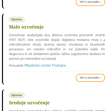
Več o ponudbi
Oprema
Malo ozvočenje
Ozvočenje sestavljata dva aktivna zvočnika priznanih znamk
(FBT, RCF), dve zvočniški stojali, digitalna mešalna miza s 4
mikrofonskimi vhodi, dvema stereo vhodoma in bluetooth
povezavo, en vokalni mikrofon in vsi potrebni kabli. Po
dogovoru in ob dodatnem plačilu lahko zagotovimo dostavo in
pomoč pri namestitvi na lokaciji.
Mladinski center Postojna
Ponudnik:
Več o ponudbi
Oprema
Srednje ozvočenje
Ozvočenje sestavljata dva aktivna zvočnika priznanih znamk