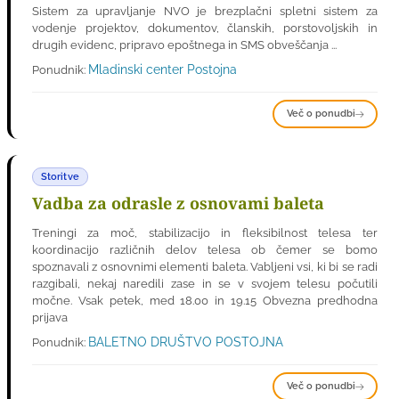
Sistem za upravljanje NVO je brezplačni spletni sistem za
vodenje projektov, dokumentov, članskih, porstovoljskih in
drugih evidenc, pripravo epoštnega in SMS obveščanja ...
Mladinski center Postojna
Ponudnik:
Več o ponudbi
Storitve
Vadba za odrasle z osnovami baleta
Treningi za moč, stabilizacijo in fleksibilnost telesa ter
koordinacijo različnih delov telesa ob čemer se bomo
spoznavali z osnovnimi elementi baleta. Vabljeni vsi, ki bi se radi
razgibali, nekaj naredili zase in se v svojem telesu počutili
močne. Vsak petek, med 18.00 in 19.15 Obvezna predhodna
prijava
BALETNO DRUŠTVO POSTOJNA
Ponudnik:
Več o ponudbi