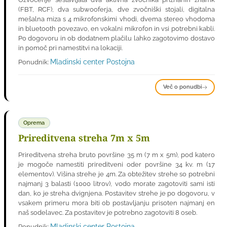
(FBT, RCF), dva subwooferja, dve zvočniški stojali, digitalna
mešalna miza s 4 mikrofonskimi vhodi, dvema stereo vhodoma
in bluetooth povezavo, en vokalni mikrofon in vsi potrebni kabli.
Po dogovoru in ob dodatnem plačilu lahko zagotovimo dostavo
in pomoč pri namestitvi na lokaciji.
Mladinski center Postojna
Ponudnik:
Več o ponudbi
Oprema
Prireditvena streha 7m x 5m
Prireditvena streha bruto površine 35 m (7 m x 5m), pod katero
je mogoče namestiti prireditveni oder površine 34 kv. m (17
elementov). Višina strehe je 4m. Za obtežitev strehe so potrebni
najmanj 3 balasti (1000 litrov), vodo morate zagotoviti sami isti
dan, ko je streha dvignjena. Postavitev strehe je po dogovoru, v
vsakem primeru mora biti ob postavljanju prisoten najmanj en
naš sodelavec. Za postavitev je potrebno zagotoviti 8 oseb.
Mladinski center Postojna
Ponudnik: