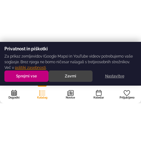
Privatnost in piškotki
Za prikaz zemljevidov (Google Maps) in YouTube videov potrebujemo vaše
soglasje. Brez njega ne bomo ničesar nalagali s tretjeosebnih strežnikov.
Več v
politiki zasebnosti
.
Sprejmi vse
Zavrni
Nastavitve
Dogodki
Katalog
Novice
Koledar
Priljubljeno
Portal
dogodki.today
ustvarjamo v Regijskem stičišču nevladnih
organizacij BOREO — nevladno, neprofitno in brezplačno, da noben dober