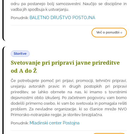
odru pa postanejo bolj samozavestni. Naučijo se discipline in
vadba jih spodbuja k ustvarjanju.
BALETNO DRUŠTVO POSTOJNA
Ponudnik:
Več o ponudbi
Storitve
Svetovanje pri pripravi javne prireditve
od A do Ž
Če potrebujete pomoč pri prijavi, promociji, tehnični pripravi,
urejanju avtorskih pravic in drugih postopkih pri pripravi
prireditev, se lahko obrnete na nas, ki imamo s tovrstnimi
dejavnostmi obilo izkušenj. Po začetnem pogovoru vam bomo
dodelili primerno osebo, ki vam bo svetovala in pomagala rešiti
problem. Za nevladne organizacije, ki so članice mreže NVO
Primorsko-notranjske regije, je storitev brezplačna.
Mladinski center Postojna
Ponudnik: