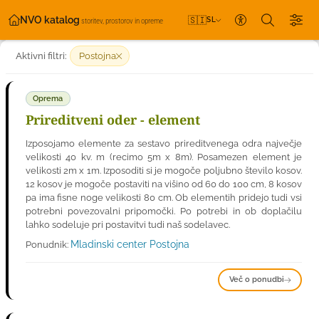
NVO katalog
🇸🇮
SL
storitev, prostorov in opreme
Nastavitve dos
Aktivni filtri:
Postojna
Oprema
Prireditveni oder - element
Izposojamo elemente za sestavo prireditvenega odra največje
velikosti 40 kv. m (recimo 5m x 8m). Posamezen element je
velikosti 2m x 1m. Izposoditi si je mogoče poljubno število kosov.
12 kosov je mogoče postaviti na višino od 60 do 100 cm, 8 kosov
pa ima fisne noge velikosti 80 cm. Ob elementih pridejo tudi vsi
potrebni povezovalni pripomočki. Po potrebi in ob doplačilu
lahko sodeluje pri postavitvi tudi naš sodelavec.
Mladinski center Postojna
Ponudnik:
Več o ponudbi