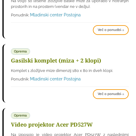
Na voljo so lesene zložljive baske mize za uporabo v notranjih
prostorih in na prostem (vendar ne v dežju).
Mladinski center Postojna
Ponudnik:
Več o ponudbi
Oprema
Gasilski komplet (miza + 2 klopi)
Komplet 1 zložljive mize dimenzij 180 x 80 in dveh klopi.
Mladinski center Postojna
Ponudnik:
Več o ponudbi
Oprema
Video projektor Acer PD527W
Na izposojo je video projektor Acer PD527W z naslednjimi