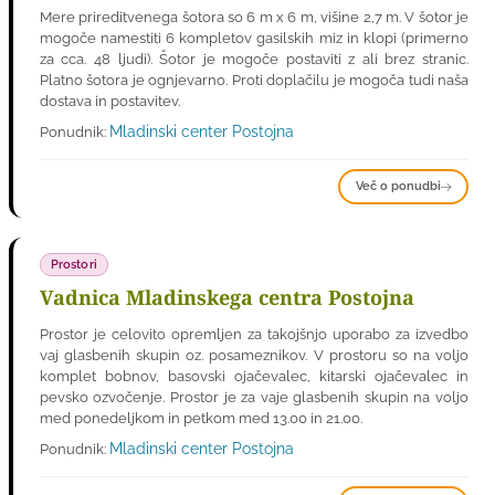
Mere prireditvenega šotora so 6 m x 6 m, višine 2,7 m. V šotor je
mogoče namestiti 6 kompletov gasilskih miz in klopi (primerno
za cca. 48 ljudi). Šotor je mogoče postaviti z ali brez stranic.
Platno šotora je ognjevarno. Proti doplačilu je mogoča tudi naša
dostava in postavitev.
Mladinski center Postojna
Ponudnik:
Več o ponudbi
Prostori
Vadnica Mladinskega centra Postojna
Prostor je celovito opremljen za takojšnjo uporabo za izvedbo
vaj glasbenih skupin oz. posameznikov. V prostoru so na voljo
komplet bobnov, basovski ojačevalec, kitarski ojačevalec in
pevsko ozvočenje. Prostor je za vaje glasbenih skupin na voljo
med ponedeljkom in petkom med 13.00 in 21.00.
Mladinski center Postojna
Ponudnik: