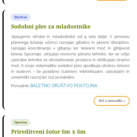
Storitve
Sodobni ples za mladostnike
Vpisujemo otroke in mladostnike od 9 leta dalje. V procesu
plesnega šolanja učenci razvijajo gibalno in plesno disciplino,
razvijajo koordinacijo v gibanju ter telesno moč in gibljivost
telesa. Spoznajo, utrjujejo osnovno plesno tehniko, ter se učijo
uporabe tehnike za obvladovanje prostora in oblikujejo izrazno
moč. S svojo sistematiko sodobni ples spodbuja otrokov telesni
in duševni – še posebno čustveni, intelektualni, ustvarjalni in
umetniški razvoj ter čut za estetiko.
BALETNO DRUŠTVO POSTOJNA
Ponudnik:
Več o ponudbi
Oprema
Prireditveni šotor 6m x 6m