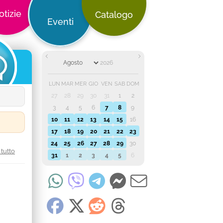
otizie
Catalogo
Eventi
LUN
MAR
MER
GIO
VEN
SAB
DOM
27
28
29
30
31
1
2
3
4
5
6
7
8
9
10
11
12
13
14
15
16
17
18
19
20
21
22
23
24
25
26
27
28
29
30
tutto
31
1
2
3
4
5
6