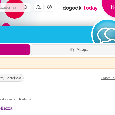
N
dogodki
.today
Impostazioni di accessibilità
Mappa
Cancella 
zej Postojna
rska cesta 3
,
Postojna
)
ellezza