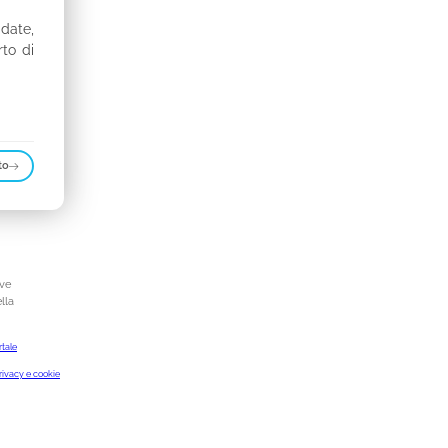
idate,
rto di
to
ive
lla
rtale
rivacy e cookie