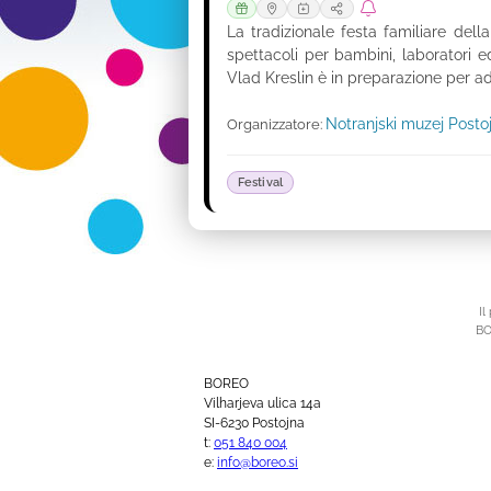
La tradizionale festa familiare della
spettacoli per bambini, laboratori 
Vlad Kreslin è in preparazione per adu
Notranjski muzej Posto
Organizzatore:
Festival
Il
BO
BOREO
Vilharjeva ulica 14a
SI-6230 Postojna
t:
051 840 004
e:
info@boreo.si