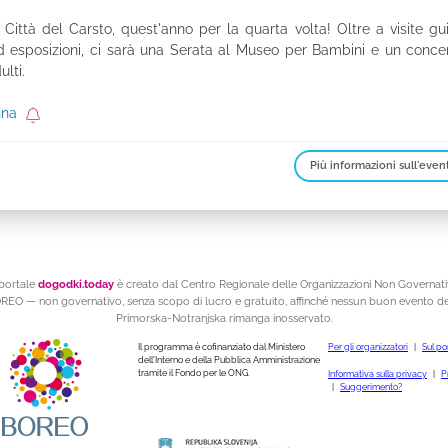
 Città del Carsto, quest'anno per la quarta volta! Oltre a visite gu
ed esposizioni, ci sarà una Serata al Museo per Bambini e un conce
lti.
jna
Più informazioni sull'even
 portale
dogodki.today
è creato dal Centro Regionale delle Organizzazioni Non Governat
REO — non governativo, senza scopo di lucro e gratuito, affinché nessun buon evento de
Primorska-Notranjska rimanga inosservato.
Il programma è cofinanziato dal Ministero
Per gli organizzatori
|
Sul po
dell'Interno e della Pubblica Amministrazione
tramite il Fondo per le ONG.
Informativa sulla privacy
|
P
|
Suggerimento?