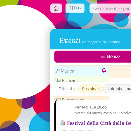
🇮🇹
IT
Ev
enti
Notranjski muzej Postojna
Elenco
Musica
Cosa succede oggi (3)
Esibizioni
Filtri attivi:
Postojna
Notranjski mu
Mostre
Formazione
Venerdì alle
16.00
11
Fiere, festival ...
Notranjski muzej Postojna
(
Kolodvo
SET
Sport
Festival della Città della B
Per bambini