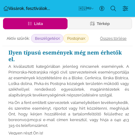
Vásárok, fesztiválok...
🇭🇺
HU
Akadálymentess
Lista
Térkép
Összes törlése
Aktív szűrők:
Beszélgetés
Postojna
Ilyen típusú események még nem érhetők
el.
A kiválasztott kategóriában jelenleg nincsenek események. A
Primorska-Notranjska régió civil szervezeteinek eseményportálja
az események közzétételére és a Bloke, Cerknica, Ilirska Bistrica,
Loška dolina, Pivka és Postojna községek területén működő vagy
székhellyel rendelkező egyesületek, magánintézetek és
alapítványok tevékenységének népszerűsítésére szolgál.
Ha Ön a fent említett szervezetek valamelyikében tevékenykedik,
és szeretne eseményt, riportot vagy hírt közzétenni, meghívjuk
Önt, hogy kérjen hozzáférést a tartalomfeltöltő felülethez az
boreonvo@mcp.si
e-mail címen keresztül, vagy hívja a 040 413
315-ös telefonszámot.
Vegyen részt Ön is!