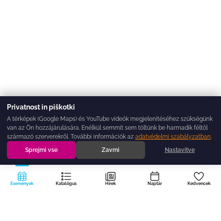
Privatnost in piškotki
A térképek (Google Maps) és YouTube videók megjelenítéséhez szükségünk
van az Ön hozzájárulására. Enélkül semmit sem töltünk be harmadik féltől
származó szerverekről. További információk az
adatvédelmi szabályzatban
.
Sprejmi vse
Zavrni
Nastavitve
Események
Katalógus
Hírek
Naptár
Kedvencek